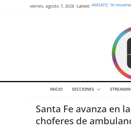
Skip
Latest:
AMSAFE; “el movimie
viernes, agosto 7, 2026
to
fundamental de los t
gobierno no cumple
content
Tamborivoz; “voces 
“Propiedad privada”: 
gobierno de una derr
Ciudadanía Activa de
reclama respuestas u
Lewandowski: “No es
Argentina; vienen a 
INICIO
SECCIONES
STREAMIN
Santa Fe avanza en la
choferes de ambulan