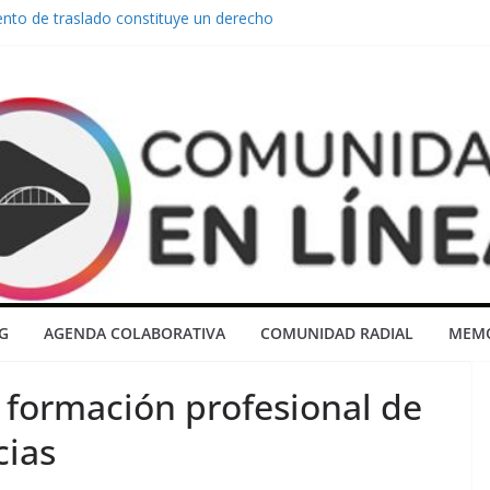
nto de traslado constituye un derecho
rabajadores de la educación que este
y lenguaje ancestral de tambores”
peronistas y “dialoguistas” rescatan al
ota a manos de la movilizacion popular
nuncia el abandono del Barrio ATE y
rgentes al Municipio
tán pensando en desarrollar la
llevarse todo y no dejarnos nada”
G
AGENDA COLABORATIVA
COMUNIDAD RADIAL
MEMO
 formación profesional de
cias