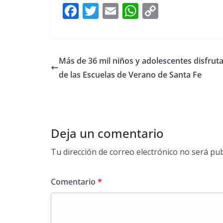
F
T
E
W
C
ac
w
m
h
o
e
itt
ai
at
p
b
er
l
s
y
Más de 36 mil niños y adolescentes disfrut
o
A
Li
de las Escuelas de Verano de Santa Fe
o
p
n
k
p
k
Deja un comentario
Tu dirección de correo electrónico no será pub
Comentario
*