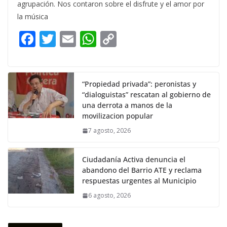
agrupación. Nos contaron sobre el disfrute y el amor por
la música
F
T
E
W
C
ac
w
m
h
o
e
itt
ai
at
p
b
er
l
s
y
“Propiedad privada”: peronistas y
“dialoguistas” rescatan al gobierno de
o
A
Li
una derrota a manos de la
o
p
n
movilizacion popular
k
p
k
7 agosto, 2026
Ciudadanía Activa denuncia el
abandono del Barrio ATE y reclama
respuestas urgentes al Municipio
6 agosto, 2026