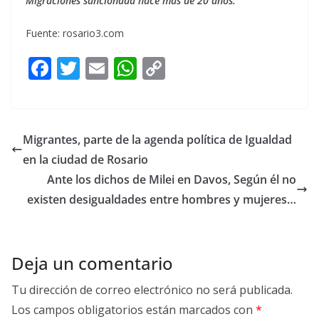
Migraciones sancionada hace más de 20 años.
Fuente: rosario3.com
F
T
E
W
C
ac
w
m
h
o
e
itt
ai
at
p
b
er
l
s
y
Migrantes, parte de la agenda política de Igualdad
o
A
Li
en la ciudad de Rosario
o
p
n
Ante los dichos de Milei en Davos, Según él no
k
p
k
existen desigualdades entre hombres y mujeres…
Deja un comentario
Tu dirección de correo electrónico no será publicada.
Los campos obligatorios están marcados con
*