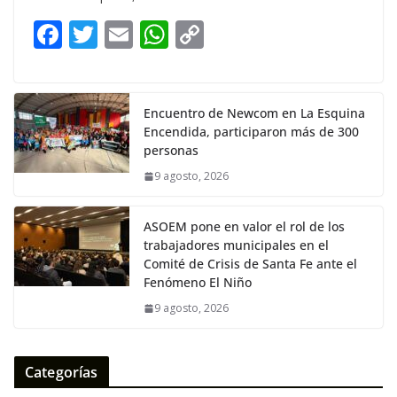
F
T
E
W
C
ac
w
m
h
o
e
itt
ai
at
p
b
er
l
s
y
Encuentro de Newcom en La Esquina
Encendida, participaron más de 300
o
A
Li
personas
o
p
n
9 agosto, 2026
k
p
k
ASOEM pone en valor el rol de los
trabajadores municipales en el
Comité de Crisis de Santa Fe ante el
Fenómeno El Niño
9 agosto, 2026
Categorías