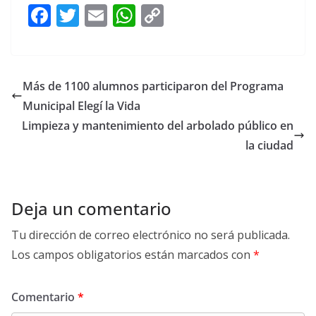
F
T
E
W
C
ac
w
m
h
o
e
itt
ai
at
p
b
er
l
s
y
Más de 1100 alumnos participaron del Programa
o
A
Li
Municipal Elegí la Vida
o
p
n
Limpieza y mantenimiento del arbolado público en
k
p
k
la ciudad
Deja un comentario
Tu dirección de correo electrónico no será publicada.
Los campos obligatorios están marcados con
*
Comentario
*