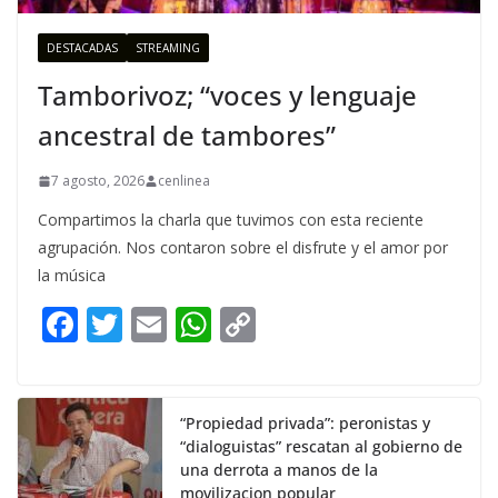
DESTACADAS
STREAMING
Tamborivoz; “voces y lenguaje
ancestral de tambores”
7 agosto, 2026
cenlinea
Compartimos la charla que tuvimos con esta reciente
agrupación. Nos contaron sobre el disfrute y el amor por
la música
F
T
E
W
C
ac
w
m
h
o
e
itt
ai
at
p
b
er
l
s
y
“Propiedad privada”: peronistas y
“dialoguistas” rescatan al gobierno de
o
A
Li
una derrota a manos de la
movilizacion popular