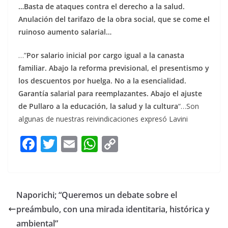
…Basta de ataques contra el derecho a la salud.
Anulación del tarifazo de la obra social, que se come el
ruinoso aumento salarial…
…”
Por salario inicial por cargo igual a la canasta
familiar. Abajo la reforma previsional, el presentismo y
los descuentos por huelga. No a la esencialidad.
Garantía salarial para reemplazantes. Abajo el ajuste
de Pullaro a la educación, la salud y la cultura
“…Son
algunas de nuestras reivindicaciones expresó Lavini
F
T
E
W
C
ac
w
m
h
o
e
itt
ai
at
p
b
er
l
s
y
Naporichi; “Queremos un debate sobre el
o
A
Li
preámbulo, con una mirada identitaria, histórica y
o
p
n
ambiental”