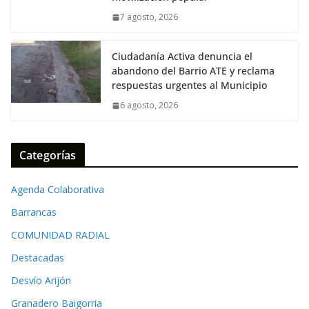
o
p
n
k
p
k
7 agosto, 2026
Ciudadanía Activa denuncia el
abandono del Barrio ATE y reclama
respuestas urgentes al Municipio
6 agosto, 2026
Categorías
Agenda Colaborativa
Barrancas
COMUNIDAD RADIAL
Destacadas
Desvío Arijón
Granadero Baigorria