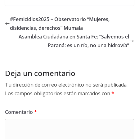
e
itt
ai
at
p
b
er
l
s
y
#Femicidios2025 – Observatorio “Mujeres,
o
A
Li
disidencias, derechos” Mumala
o
p
n
Asamblea Ciudadana en Santa Fe: “Salvemos el
k
p
k
Paraná: es un río, no una hidrovía”
Deja un comentario
Tu dirección de correo electrónico no será publicada.
Los campos obligatorios están marcados con
*
Comentario
*