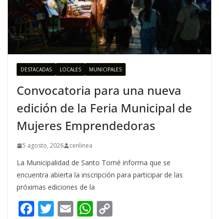
DESTACADAS
LOCALES
MUNICIPALES
Convocatoria para una nueva
edición de la Feria Municipal de
Mujeres Emprendedoras
5 agosto, 2026
cenlinea
La Municipalidad de Santo Tomé informa que se
encuentra abierta la inscripción para participar de las
próximas ediciones de la
F
T
E
W
C