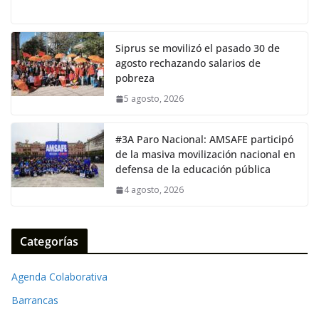
ac
w
m
h
o
e
itt
ai
at
p
b
er
l
s
y
Siprus se movilizó el pasado 30 de
agosto rechazando salarios de
o
A
Li
pobreza
o
p
n
5 agosto, 2026
k
p
k
#3A Paro Nacional: AMSAFE participó
de la masiva movilización nacional en
defensa de la educación pública
4 agosto, 2026
Categorías
Agenda Colaborativa
Barrancas