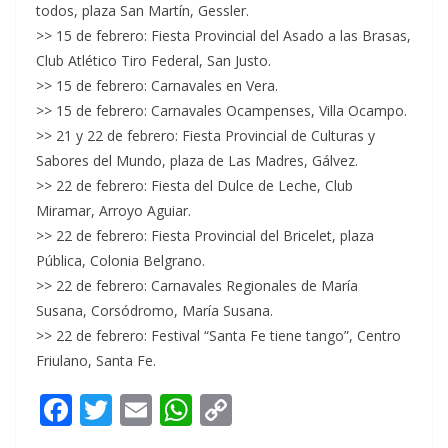
todos, plaza San Martín, Gessler.
>> 15 de febrero: Fiesta Provincial del Asado a las Brasas,
Club Atlético Tiro Federal, San Justo.
>> 15 de febrero: Carnavales en Vera.
>> 15 de febrero: Carnavales Ocampenses, Villa Ocampo.
>> 21 y 22 de febrero: Fiesta Provincial de Culturas y
Sabores del Mundo, plaza de Las Madres, Gálvez.
>> 22 de febrero: Fiesta del Dulce de Leche, Club
Miramar, Arroyo Aguiar.
>> 22 de febrero: Fiesta Provincial del Bricelet, plaza
Pública, Colonia Belgrano.
>> 22 de febrero: Carnavales Regionales de María
Susana, Corsódromo, María Susana.
>> 22 de febrero: Festival “Santa Fe tiene tango”, Centro
Friulano, Santa Fe.
F
T
E
W
C
ac
w
m
h
o