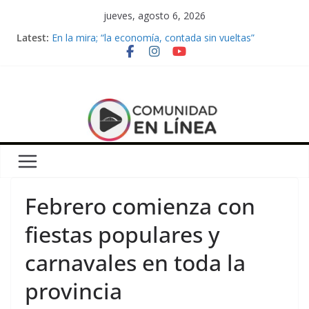
Skip
jueves, agosto 6, 2026
to
Latest:
En la mira; “la economía, contada sin vueltas”
content
Convocatoria para una nueva edición de la Feria
Municipal de Mujeres Emprendedoras
Siprus se movilizó el pasado 30 de agosto
rechazando salarios de pobreza
#3A Paro Nacional: AMSAFE participó de la masiva
movilización nacional en defensa de la educación
pública
Escandell promueve actividades en la Semana
Mundial de la Lactancia Materna
Febrero comienza con
fiestas populares y
carnavales en toda la
provincia