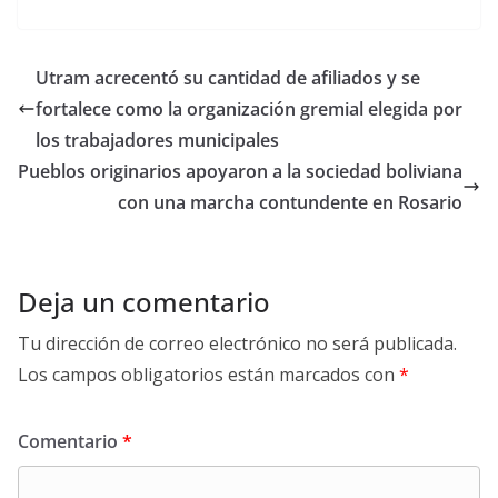
ac
w
m
h
o
e
itt
ai
at
p
b
er
l
s
y
Utram acrecentó su cantidad de afiliados y se
o
A
Li
fortalece como la organización gremial elegida por
o
p
n
los trabajadores municipales
k
p
k
Pueblos originarios apoyaron a la sociedad boliviana
con una marcha contundente en Rosario
Deja un comentario
Tu dirección de correo electrónico no será publicada.
Los campos obligatorios están marcados con
*
Comentario
*