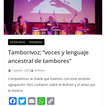
DESTACADAS
STREAMING
Tamborivoz; “voces y lenguaje
ancestral de tambores”
7 agosto, 2026
cenlinea
Compartimos la charla que tuvimos con esta reciente
agrupación. Nos contaron sobre el disfrute y el amor por
la música
F
T
E
W
C