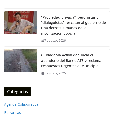
ac
w
m
h
o
e
itt
ai
at
p
b
er
l
s
y
“Propiedad privada”: peronistas y
“dialoguistas” rescatan al gobierno de
o
A
Li
una derrota a manos de la
o
p
n
movilizacion popular
k
p
k
7 agosto, 2026
Ciudadanía Activa denuncia el
abandono del Barrio ATE y reclama
respuestas urgentes al Municipio
6 agosto, 2026
Categorías
Agenda Colaborativa
Barrancas