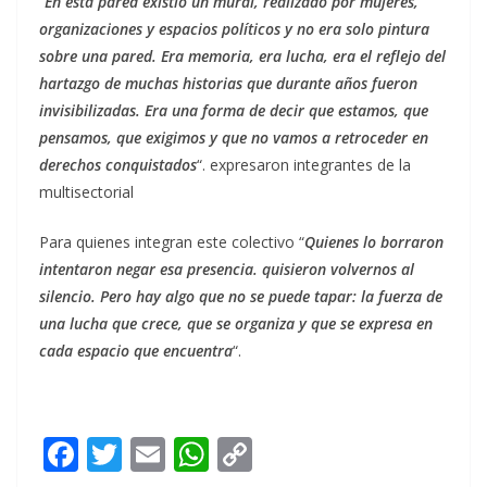
“
En está pared existió un mural, realizado por mujeres,
organizaciones y espacios políticos y no era solo pintura
sobre una pared. Era memoria, era lucha, era el reflejo del
hartazgo de muchas historias que durante años fueron
invisibilizadas. Era una forma de decir que estamos, que
pensamos, que exigimos y que no vamos a retroceder en
derechos conquistados
“. expresaron integrantes de la
multisectorial
Para quienes integran este colectivo “
Quienes lo borraron
intentaron negar esa presencia. quisieron volvernos al
silencio. Pero hay algo que no se puede tapar: la fuerza de
una lucha que crece, que se organiza y que se expresa en
cada espacio que encuentra
“.
F
T
E
W
C