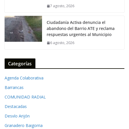
k
p
k
7 agosto, 2026
Ciudadanía Activa denuncia el
abandono del Barrio ATE y reclama
respuestas urgentes al Municipio
6 agosto, 2026
Categorías
Agenda Colaborativa
Barrancas
COMUNIDAD RADIAL
Destacadas
Desvío Arijón
Granadero Baigorria