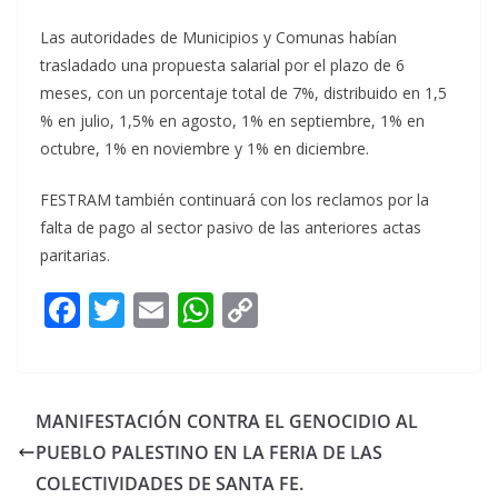
Las autoridades de Municipios y Comunas habían
trasladado una propuesta salarial por el plazo de 6
meses, con un porcentaje total de 7%, distribuido en 1,5
% en julio, 1,5% en agosto, 1% en septiembre, 1% en
octubre, 1% en noviembre y 1% en diciembre.
FESTRAM también continuará con los reclamos por la
falta de pago al sector pasivo de las anteriores actas
paritarias.
F
T
E
W
C
ac
w
m
h
o
e
itt
ai
at
p
b
er
l
s
y
MANIFESTACIÓN CONTRA EL GENOCIDIO AL
o
A
Li
PUEBLO PALESTINO EN LA FERIA DE LAS
o
p
n
COLECTIVIDADES DE SANTA FE.