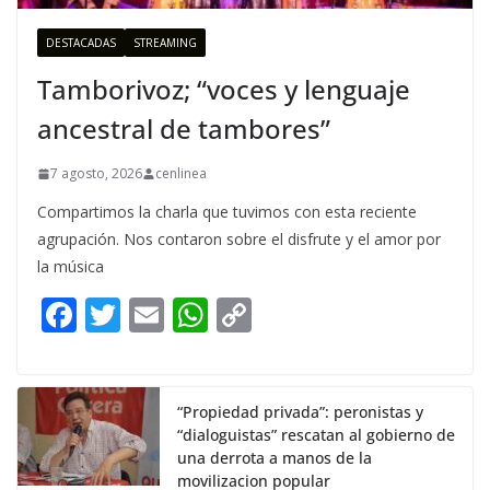
DESTACADAS
STREAMING
Tamborivoz; “voces y lenguaje
ancestral de tambores”
7 agosto, 2026
cenlinea
Compartimos la charla que tuvimos con esta reciente
agrupación. Nos contaron sobre el disfrute y el amor por
la música
F
T
E
W
C
ac
w
m
h
o
e
itt
ai
at
p
b
er
l
s
y
“Propiedad privada”: peronistas y
“dialoguistas” rescatan al gobierno de
o
A
Li
una derrota a manos de la
o
p
n
movilizacion popular