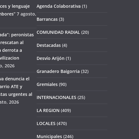
ces y lenguaje
Agenda Colaborativa
(1)
mbores”
7 agosto,
Barrancas
(3)
COMUNIDAD RADIAL
(20)
ada”: peronistas
 rescatan al
Destacadas
(4)
 derrota a
ilizacion
Desvío Arijón
(1)
o, 2026
Granadero Baigorria
(32)
va denuncia el
Gremiales
(90)
rrio ATE y
tas urgentes al
INTERNACIONALES
(25)
sto, 2026
LA REGION
(409)
LOCALES
(470)
Municipales
(246)