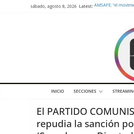
Skip
Latest:
AMSAFE; “el movimie
sábado, agosto 8, 2026
to
fundamental de los 
gobierno no cumple
content
Tamborivoz; “voces 
“Propiedad privada”: 
gobierno de una der
Ciudadanía Activa d
reclama respuestas 
Lewandowski: “No es
Argentina; vienen a 
INICIO
SECCIONES
STREAMIN
El PARTIDO COMUNIS
repudia la sanción po