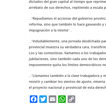
dictados del gran capital al tiempo que reprime
arrebato de sus derechos, repitiendo a escala pr
…”
Repudiamos el accionar del gobierno provinci
reforma, sino que también lo hace gaseando y 
impugnación a la misma
“…
…”
Indudablemente, una jornada desdichada para
provincial muestra su verdadera cara, transfirie
Los y las comunistas, llamamos a los trabajador
jubilaciones, sino también cada uno de los de
impunemente quita los límites democráticos man
…”
Llamamos también a la clase trabajadora y m
resistir y cambiar los vientos de ajuste, miser
el proyecto nacional y provincial de esta derec
F
T
E
W
C