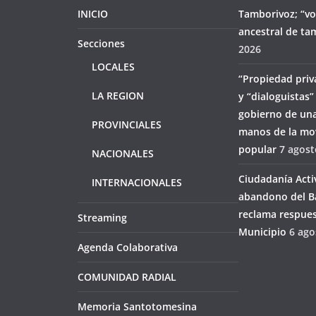
INICIO
Tamborivoz; “vo
ancestral de ta
Secciones
2026
LOCALES
“Propiedad priv
LA REGION
y “dialoguistas”
gobierno de una
PROVINCIALES
manos de la mov
popular
7 agost
NACIONALES
Ciudadanía Acti
INTERNACIONALES
abandono del Ba
reclama respues
Streaming
Municipio
6 ago
Agenda Colaborativa
COMUNIDAD RADIAL
Memoria Santotomesina