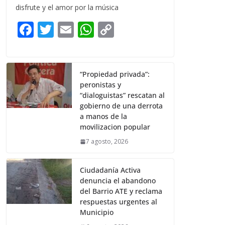
disfrute y el amor por la música
F
T
E
W
C
ac
w
m
h
o
e
itt
ai
at
p
b
er
l
s
y
“Propiedad privada”:
peronistas y
o
A
Li
“dialoguistas” rescatan al
o
p
n
gobierno de una derrota
a manos de la
k
p
k
movilizacion popular
7 agosto, 2026
Ciudadanía Activa
denuncia el abandono
del Barrio ATE y reclama
respuestas urgentes al
Municipio