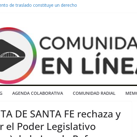
nto de traslado constituye un derecho
trabajadores de la educación que este
y lenguaje ancestral de tambores”
peronistas y “dialoguistas” rescatan al
rota a manos de la movilizacion popular
enuncia el abandono del Barrio ATE y
urgentes al Municipio
tán pensando en desarrollar la
llevarse todo y no dejarnos nada”
G
AGENDA COLABORATIVA
COMUNIDAD RADIAL
MEMO
TA DE SANTA FE rechaza y
r el Poder Legislativo