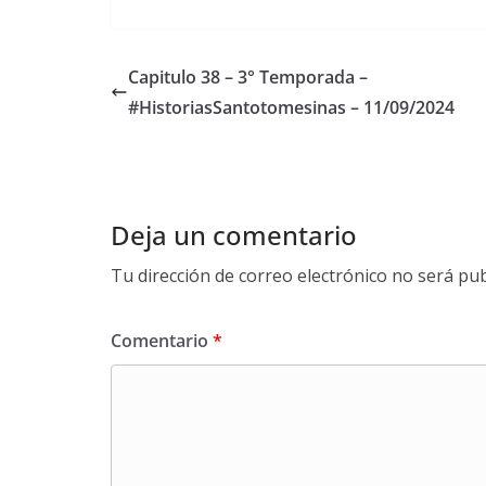
ac
w
m
h
o
e
itt
ai
at
p
b
er
l
s
y
Capitulo 38 – 3° Temporada –
o
A
Li
#HistoriasSantotomesinas – 11/09/2024
o
p
n
k
p
k
Deja un comentario
Tu dirección de correo electrónico no será pub
Comentario
*