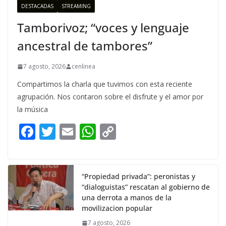
DESTACADAS
STREAMING
Tamborivoz; “voces y lenguaje
ancestral de tambores”
7 agosto, 2026
cenlinea
Compartimos la charla que tuvimos con esta reciente
agrupación. Nos contaron sobre el disfrute y el amor por
la música
F
T
E
W
C
ac
w
m
h
o
e
itt
ai
at
p
b
er
l
s
y
“Propiedad privada”: peronistas y
“dialoguistas” rescatan al gobierno de
o
A
Li
una derrota a manos de la
o
p
n
movilizacion popular
7 agosto, 2026