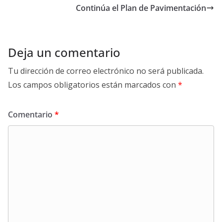
o
p
n
Continúa el Plan de Pavimentación
k
p
k
Deja un comentario
Tu dirección de correo electrónico no será publicada.
Los campos obligatorios están marcados con
*
Comentario
*