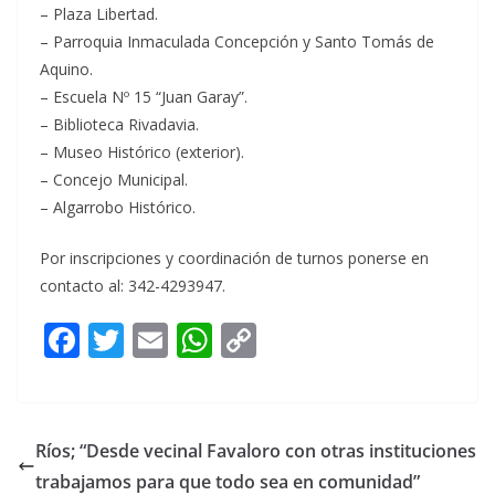
– Plaza Libertad.
– Parroquia Inmaculada Concepción y Santo Tomás de
Aquino.
– Escuela Nº 15 “Juan Garay”.
– Biblioteca Rivadavia.
– Museo Histórico (exterior).
– Concejo Municipal.
– Algarrobo Histórico.
Por inscripciones y coordinación de turnos ponerse en
contacto al: 342-4293947.
F
T
E
W
C
ac
w
m
h
o
e
itt
ai
at
p
b
er
l
s
y
Ríos; “Desde vecinal Favaloro con otras instituciones
o
A
Li
trabajamos para que todo sea en comunidad”