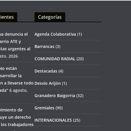
ientes
Categorías
va denuncia el
Agenda Colaborativa
(1)
rrio ATE y
Barrancas
(3)
tas urgentes al
sto, 2026
COMUNIDAD RADIAL
(20)
No están
Destacadas
(4)
arrollar la
n a llevarse todo
Desvío Arijón
(1)
ada”
6 agosto,
Granadero Baigorria
(32)
Gremiales
(90)
vimiento de
tuye un derecho
INTERNACIONALES
(25)
los trabajadores