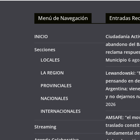
Menú de Navegación
Entradas Rec
INICIO
Ciudadanía Acti
abandono del Ba
Secciones
reclama respues
LOCALES
Municipio
6 ago
LA REGION
Lewandowski: “
pensando en des
PROVINCIALES
Argentina; viene
y no dejarnos n
NACIONALES
2026
INTERNACIONALES
AMSAFE; “el mo
traslado consti
Streaming
fundamental de 
Agenda Colaborativa