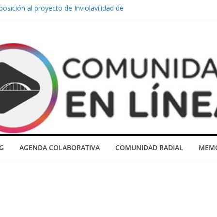
osición al proyecto de Inviolavilidad de
 impulsado por el gobierno nacional
nuncia el abandono del Barrio ATE y
rgentes al Municipio
tán pensando en desarrollar la
llevarse todo y no dejarnos nada”
nto de traslado constituye un derecho
rabajadores de la educación que este
ueva movilización en Sauce Viejo por
 y mejores condiciones laborales
G
AGENDA COLABORATIVA
COMUNIDAD RADIAL
MEMO