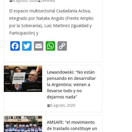
6 agosto, 2026
cenlinea
El espacio multisectorial Ciudadanía Activa,
integrado por Natalia Angulo (Frente Amplio
por la Soberanía), Luis Martinez (Igualdad y
Participación) y
F
T
E
W
C
ac
w
m
h
o
e
itt
ai
at
p
b
er
l
s
y
Lewandowski: “No están
pensando en desarrollar
o
A
Li
la Argentina; vienen a
o
p
n
llevarse todo y no
dejarnos nada”
k
p
k
6 agosto, 2026
AMSAFE; “el movimiento
de traslado constituye un